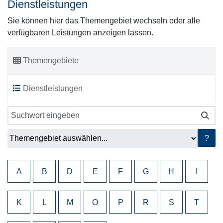
Dienstleistungen
Sie können hier das Themengebiet wechseln oder alle
verfügbaren Leistungen anzeigen lassen.
Themengebiete
Dienstleistungen
?
A
B
D
E
F
G
H
I
K
L
M
O
P
R
S
T