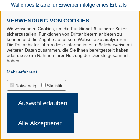
Waffenbesitzkarte für Erwerber infolge eines Erbfalls
beantragen (Landkreis Harburg)
VERWENDUNG VON COOKIES
Wahlrecht für Unternehmen mit Sitz in der EU zur
Wir verwenden Cookies, um die Funktionalität unserer Seiten
sicherzustellen, Funktionen von Drittanbietern anbieten zu
Besteuerung von Waren im Mini-One-Stop-Shop
können und die Zugriffe auf unsere Webseite zu analysieren.
(M1SS) beantragen (Landkreis Harburg)
Die Drittanbieter führen diese Informationen möglicherweise mit
weiteren Daten zusammen, die Sie ihnen bereitgestellt haben
oder die sie im Rahmen Ihrer Nutzung der Dienste gesammelt
Wohnsitz anmelden (Samtgemeinde Hollenstedt)
haben.
Mehr erfahren
Z
Notwendig
Statistik
Zuschuss der Agentur für Arbeit zur
Praktikumsvergütung für junge Menschen
Auswahl erlauben
beantragen, die im Rahmen einer
Einstiegsqualifizierung auf eine betriebliche
Berufsausbildung vorbereitet werden sollen
Alle Akzeptieren
(Landkreis Harburg)