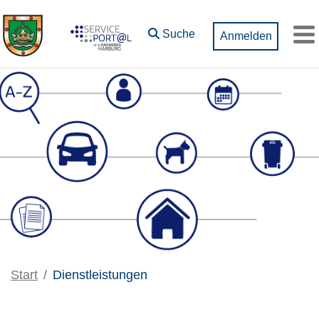
Zum Hauptinhalt springen
Suche
Anmelden
M
Start
Dienstleistungen