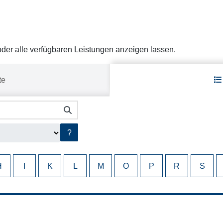
er alle verfügbaren Leistungen anzeigen lassen.
te
?
H
I
K
L
M
O
P
R
S