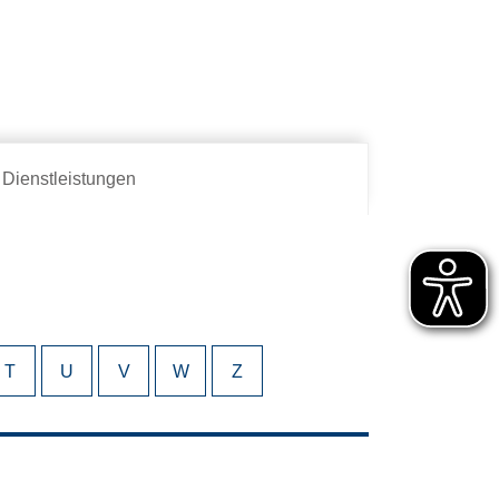
Dienstleistungen
T
U
V
W
Z