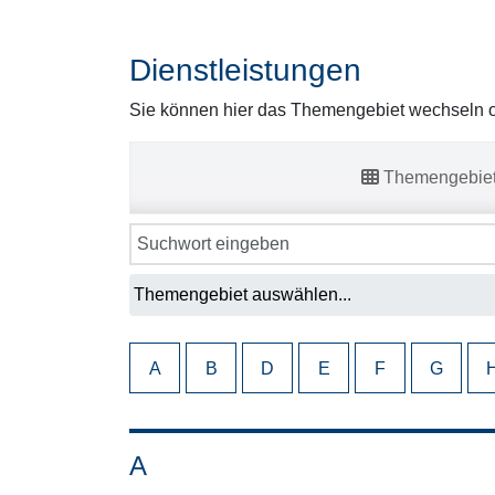
Dienstleistungen
Sie können hier das Themengebiet wechseln od
Themengebie
A
B
D
E
F
G
A