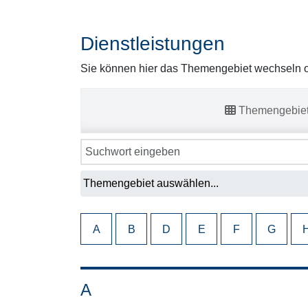
Dienstleistungen
Sie können hier das Themengebiet wechseln od
Themengebie
A
B
D
E
F
G
A