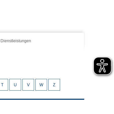
Dienstleistungen
T
U
V
W
Z