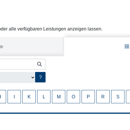
er alle verfügbaren Leistungen anzeigen lassen.
te
?
H
I
K
L
M
O
P
R
S