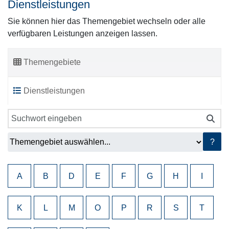
Dienstleistungen
Sie können hier das Themengebiet wechseln oder alle
verfügbaren Leistungen anzeigen lassen.
Themengebiete
Dienstleistungen
?
A
B
D
E
F
G
H
I
K
L
M
O
P
R
S
T