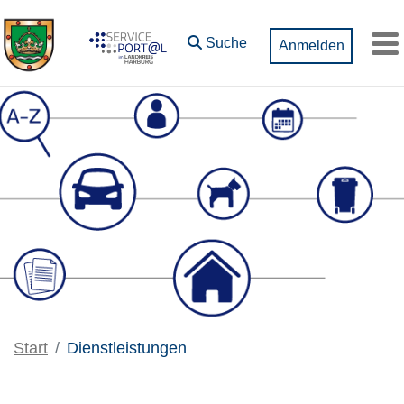
Zum Hauptinhalt springen
Suche
Anmelden
M
Start
Dienstleistungen