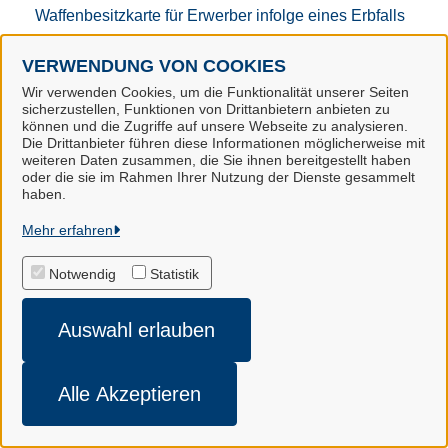
Waffenbesitzkarte für Erwerber infolge eines Erbfalls
beantragen (Landkreis Harburg)
VERWENDUNG VON COOKIES
Wahlrecht für Unternehmen mit Sitz in der EU zur
Wir verwenden Cookies, um die Funktionalität unserer Seiten
sicherzustellen, Funktionen von Drittanbietern anbieten zu
Besteuerung von Waren im Mini-One-Stop-Shop
können und die Zugriffe auf unsere Webseite zu analysieren.
(M1SS) beantragen (Landkreis Harburg)
Die Drittanbieter führen diese Informationen möglicherweise mit
weiteren Daten zusammen, die Sie ihnen bereitgestellt haben
oder die sie im Rahmen Ihrer Nutzung der Dienste gesammelt
Wohnsitz anmelden (Samtgemeinde Hollenstedt)
haben.
Mehr erfahren
Z
Notwendig
Statistik
Zuschuss der Agentur für Arbeit zur
Praktikumsvergütung für junge Menschen
Auswahl erlauben
beantragen, die im Rahmen einer
Einstiegsqualifizierung auf eine betriebliche
Berufsausbildung vorbereitet werden sollen
Alle Akzeptieren
(Landkreis Harburg)